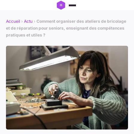
Accueil
›
Actu
›
Comment organiser des ateliers de bricolage
et de réparation pour seniors, enseignant des compétences
pratiques et utiles ?