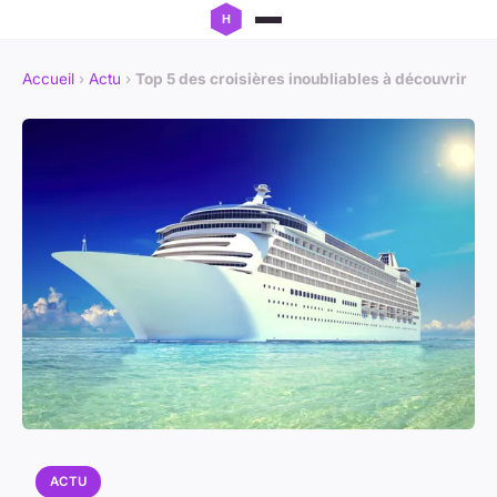
Accueil
›
Actu
›
Top 5 des croisières inoubliables à découvrir
ACTU