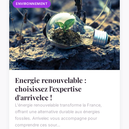
ENVIRONNEMENT
Energie renouvelable :
choisissez l'expertise
d'arrivelec !
L'énergie renouvelable transforme la France,
offrant une alternative durable aux énergies
fossiles. Arrivelec vous accompagne pour
comprendre ces sour...