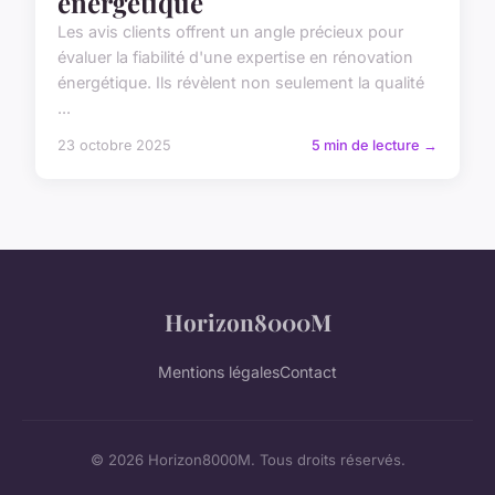
énergétique
Les avis clients offrent un angle précieux pour
évaluer la fiabilité d'une expertise en rénovation
énergétique. Ils révèlent non seulement la qualité
...
23 octobre 2025
5 min de lecture →
Horizon8000M
Mentions légales
Contact
© 2026 Horizon8000M. Tous droits réservés.