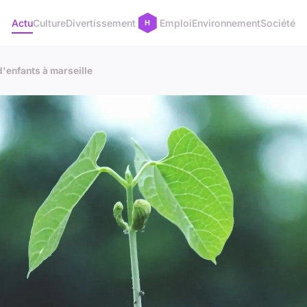
Actu
Culture
Divertissement
Emploi
Environnement
Société
d'enfants à marseille