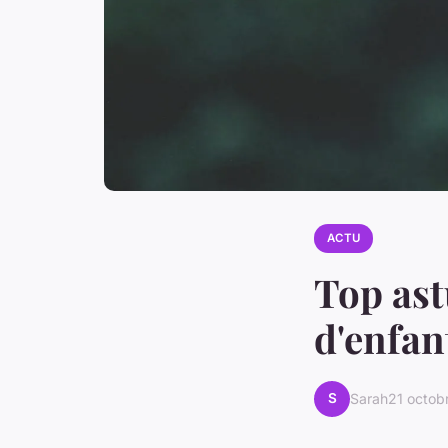
ACTU
Top ast
d'enfan
S
Sarah
21 octob