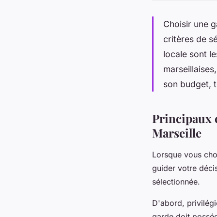
Choisir une g
critères de sé
locale sont l
marseillaises,
son budget, t
Principaux c
Marseille
Lorsque vous choi
guider votre décis
sélectionnée.
D'abord, privilég
garde doit posséd