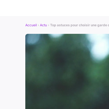
Accueil
›
Actu
›
Top astuces pour choisir une garde 