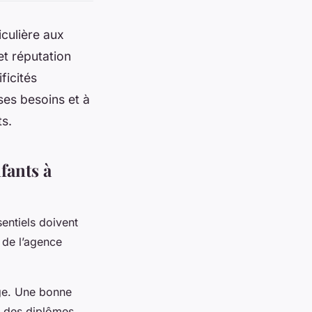
iculière aux
et réputation
ficités
 ses besoins et à
ts.
fants à
sentiels doivent
u de l’agence
rge. Une bonne
e des diplômes